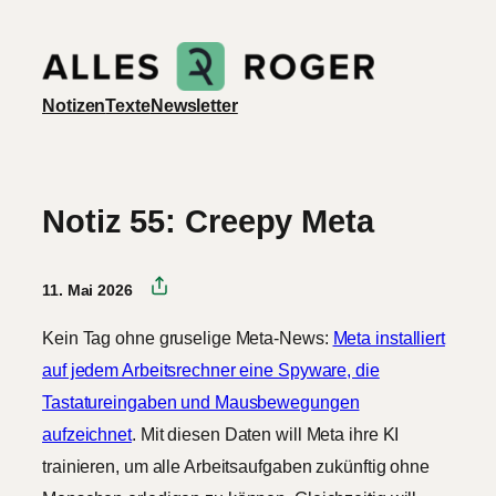
Zum
Inhalt
springen
Notizen
Texte
Newsletter
Notiz 55: Creepy Meta
11. Mai 2026
Kein Tag ohne gruselige Meta-News:
Meta installiert
auf jedem Arbeitsrechner eine Spyware, die
Tastatureingaben und Mausbewegungen
aufzeichnet
. Mit diesen Daten will Meta ihre KI
trainieren, um alle Arbeitsaufgaben zukünftig ohne