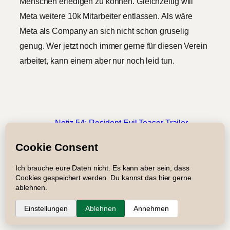
Menschen erledigen zu können. Gleichzeitig will
Meta weitere 10k Mitarbeiter entlassen. Als wäre
Meta als Company an sich nicht schon gruselig
genug. Wer jetzt noch immer gerne für diesen Verein
arbeitet, kann einem aber nur noch leid tun.
←
Notiz 54: Resident Evil Teaser Trailer
Impressum
Datenschutz
Newsletter
Suche
RSS
Copyright © 2005 – 2026 Roger Graf