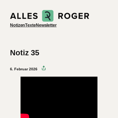
Zum
Inhalt
springen
Notizen
Texte
Newsletter
Notiz 35
6. Februar 2026