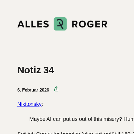
Zum
Inhalt
springen
Notiz 34
6. Februar 2026
Nikitonsky
:
Maybe AI can put us out of this misery? Hum
Seit ich Computer benutze (also seit gefühlt 150