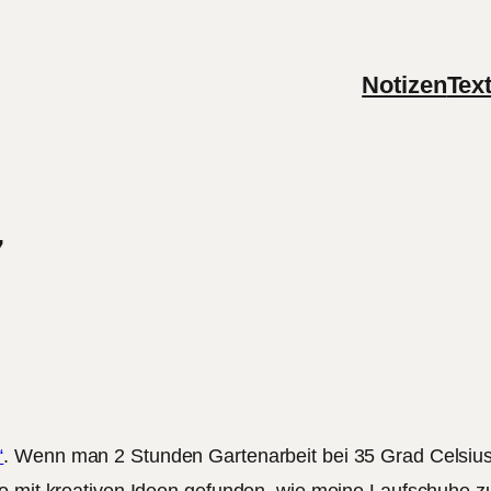
Notizen
Tex
7
“
. Wenn man 2 Stunden Gartenarbeit bei 35 Grad Celsius 
eo mit kreativen Ideen gefunden, wie meine Laufschuhe 