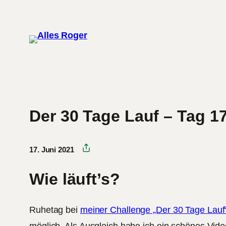
Zum
Inhalt
springen
Der 30 Tage Lauf – Tag 1
17. Juni 2021
Wie läuft’s?
Ruhetag bei
meiner Challenge „Der 30 Tage Lauf
möglich. Als Ausgleich habe ich ein schönes Vid