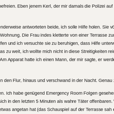
reien. Eben jenem Kerl, der mir damals die Polizei auf 
erweise antworteten beide, ich solle Hilfe holen. Sie völli
Wohnung. Die Frau indes kletterte von einer Terrasse zu
lfen und ich versuchte sie zu beruhigen, dass Hilfe unte
s zu weit, ich wollte mich nicht in diese Streitigkeiten r
. Am Apparat hatte ich einen Mann, der mir sagte, er wer
 in den Flur, hinaus und verschwand in der Nacht. Genau 
inden. Ich habe genügend Emergency Room Folgen gesehen
sich in den letzten 5 Minuten als wahre Täter offenbaren.
twas angetan hat (das Schauspiel auf der Terrasse sah ei