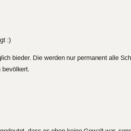
t :)
äglich bieder. Die werden nur permanent alle Sc
 bevölkert.
edeutet, dass es eben keine Gewalt war, sonder