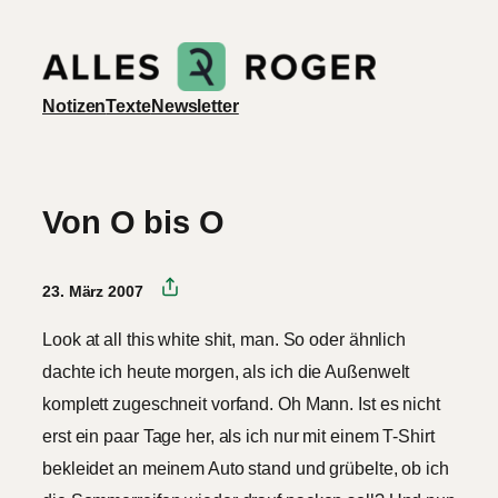
Zum
Inhalt
springen
Notizen
Texte
Newsletter
Von O bis O
23. März 2007
Look at all this white shit, man. So oder ähnlich
dachte ich heute morgen, als ich die Außenwelt
komplett zugeschneit vorfand. Oh Mann. Ist es nicht
erst ein paar Tage her, als ich nur mit einem T-Shirt
bekleidet an meinem Auto stand und grübelte, ob ich