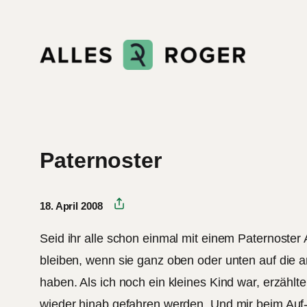
Zum
Inhalt
springen
Paternoster
18. April 2008
Seid ihr alle schon einmal mit einem Paternoste
bleiben, wenn sie ganz oben oder unten auf die a
haben. Als ich noch ein kleines Kind war, erzäh
wieder hinab gefahren werden. Und mir beim Auf-d