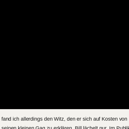
 fand ich allerdings den Witz, den er sich auf Kosten von B
t seinen kleinen Gag zu erklären. Bill lächelt nur. Im P