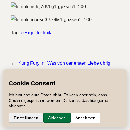
Tag:
design
technik
←
Kung Fury in
Was von der ersten Liebe übrig
HD
blieb
→
Impressum
Datenschutz
Newsletter
Suche
RSS
Copyright © 2005 – 2026 Roger Graf