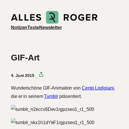
Zum
Inhalt
springen
Notizen
Texte
Newsletter
GIF-Art
4. Juni 2015
Wunderschöne GIF-Animation von
Cento Lodigiani
,
die er in seinem
Tumblr
präsentiert.