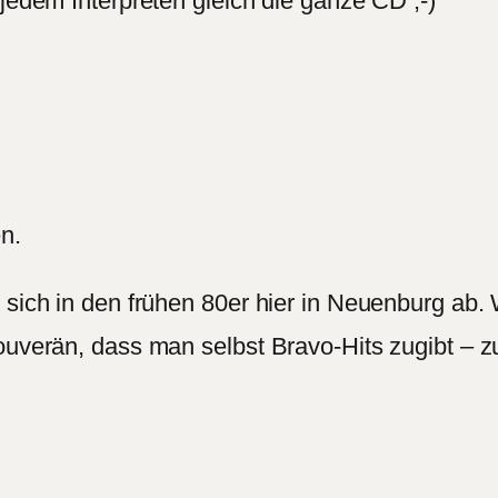
 jedem Interpreten gleich die ganze CD ;-)
en.
 sich in den frühen 80er hier in Neuenburg ab. 
ouverän, dass man selbst Bravo-Hits zugibt – z