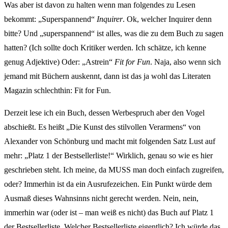
Was aber ist davon zu halten wenn man folgendes zu Lesen
bekommt: „Superspannend“
Inquirer
. Ok, welcher Inquirer denn
bitte? Und „superspannend“ ist alles, was die zu dem Buch zu sagen
hatten? (Ich sollte doch Kritiker werden. Ich schätze, ich kenne
genug Adjektive) Oder: „Astrein“
Fit for Fun
. Naja, also wenn sich
jemand mit Büchern auskennt, dann ist das ja wohl das Literaten
Magazin schlechthin: Fit for Fun.
Derzeit lese ich ein Buch, dessen Werbespruch aber den Vogel
abschießt. Es heißt „Die Kunst des stilvollen Verarmens“ von
Alexander von Schönburg und macht mit folgenden Satz Lust auf
mehr: „Platz 1 der Bestsellerliste!“ Wirklich, genau so wie es hier
geschrieben steht. Ich meine, da MUSS man doch einfach zugreifen,
oder? Immerhin ist da ein Ausrufezeichen. Ein Punkt würde dem
Ausmaß dieses Wahnsinns nicht gerecht werden. Nein, nein,
immerhin war (oder ist – man weiß es nicht) das Buch auf Platz 1
der Bestsellerliste. Welcher Bestsellerliste eigentlich? Ich würde das