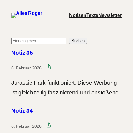
Zum
Notizen
Texte
Newsletter
Inhalt
springen
Suchen
Suche
Notiz 35
6. Februar 2026
Jurassic Park funktioniert. Diese Werbung
ist gleichzeitig faszinierend und abstoßend.
Notiz 34
6. Februar 2026