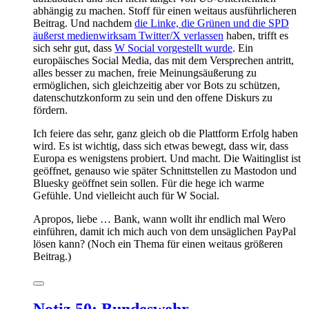
abhängig zu machen. Stoff für einen weitaus ausführlicheren
Beitrag. Und nachdem
die Linke, die Grünen und die SPD
äußerst medienwirksam Twitter/X verlassen
haben, trifft es
sich sehr gut, dass
W Social vorgestellt wurde
. Ein
europäisches Social Media, das mit dem Versprechen antritt,
alles besser zu machen, freie Meinungsäußerung zu
ermöglichen, sich gleichzeitig aber vor Bots zu schützen,
datenschutzkonform zu sein und den offene Diskurs zu
fördern.
Ich feiere das sehr, ganz gleich ob die Plattform Erfolg haben
wird. Es ist wichtig, dass sich etwas bewegt, dass wir, dass
Europa es wenigstens probiert. Und macht. Die Waitinglist ist
geöffnet, genauso wie später Schnittstellen zu Mastodon und
Bluesky geöffnet sein sollen. Für die hege ich warme
Gefühle. Und vielleicht auch für W Social.
Apropos, liebe … Bank, wann wollt ihr endlich mal Wero
einführen, damit ich mich auch von dem unsäglichen PayPal
lösen kann? (Noch ein Thema für einen weitaus größeren
Beitrag.)
Notiz 50: Bundeswehr